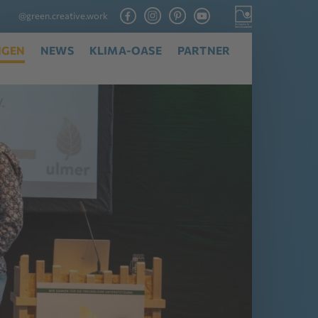
@green.creative.work
NGEN
NEWS
KLIMA-OASE
PARTNER