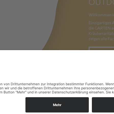
OUTD
Willkommen i
Einzigartiges
die GARTEN a
Kräuterraritä
zeigen alle Fa
STU
 SPORTPLATZBAU BADEN-WÜRTTEMBERG E.V.