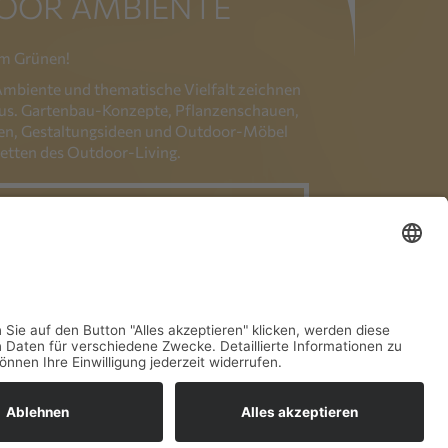
OOR AMBIENTE
m Grünen!
 Ambiente und thematische Vielfalt zeichnen
us. Gartenbau-Konzepte, Pflanzenschauen,
ten, Gestaltungsideen und Outdoor-Möbel
cetten des Outdoor-Living.
WWW.MESSE-
TTGART.DE/GARTEN
NEWSLETTER
KONTAKT
IMPRESSUM
DATENSCHUTZ
COOKIE-EINSTELLUNGEN